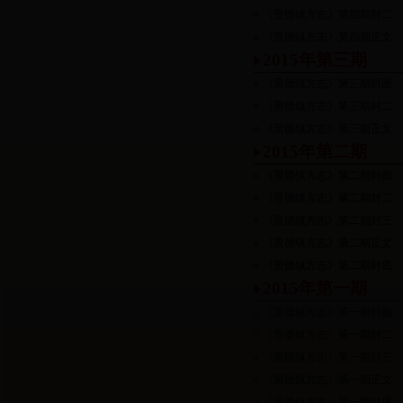
《景德镇方志》第四期封二
《景德镇方志》第四期正文
2015年第三期
《景德镇方志》第三期封面
《景德镇方志》第三期封二
《景德镇方志》第三期正文
2015年第二期
《景德镇方志》第二期封面
《景德镇方志》第二期封二
《景德镇方志》第二期封三
《景德镇方志》第二期正文
《景德镇方志》第二期封底
2015年第一期
《景德镇方志》第一期封面
《景德镇方志》第一期封二
《景德镇方志》第一期封三
《景德镇方志》第一期正文
《景德镇方志》第一期封底