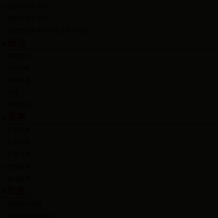
建国前妇女团体
建国后妇女团体
共产主义青年团浮梁县地方组织
政法
法制宣传
人民调解
律师事务
公证
审判机构
军事
兵事纪略
驻军部队
军事设施
组织建设
政治教育
民政
基层政权建设
革命老根据地建设