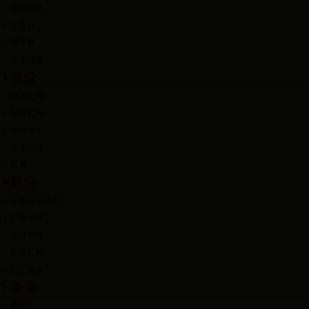
救灾理赔
公债券
国库券
农业信贷
农业
行政机构
服务机构
农业技术
农业机具
畜禽
林业
主要林场简介
权属管理
经营管理
护林机构
防护措施
茶业
茶俗