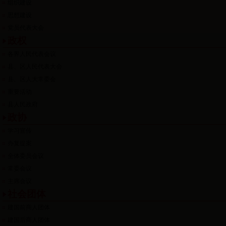
组织建设
思想建设
党员代表大会
政权
各界人民代表会议
县、区人民代表大会
县、区人大常委会
重要活动
县人民政府
政协
学习宣传
办复提案
全体委员会议
常委会议
主席会议
社会团体
建国前商人团体
建国后商人团体