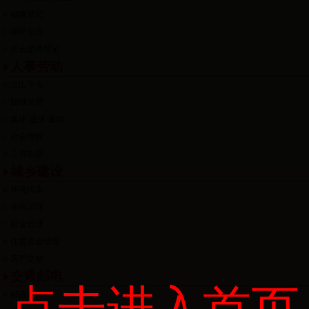
婚姻登记
移民安置
社会团体登记
人事劳动
上山下乡
回城安置
离休 退休 退职
社会保险
工资制度
城乡建设
环境污染
环境治理
租金管理
住房资金管理
房产交易
交通邮电
点击进入首页
邮政