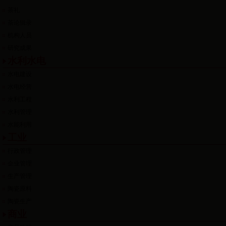
茶礼
茶论辑录
机构人员
研究成果
水利水电
水电建设
水电经营
水利工程
水利管理
水能利用
工业
行政管理
企业管理
生产管理
陶瓷原料
陶瓷生产
商业