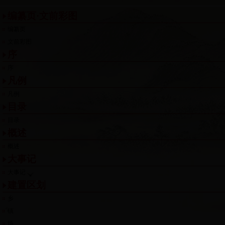
编纂页·文前彩图
编纂页
文前彩图
序
序
凡例
凡例
目录
目录
概述
概述
大事记
大事记
建置区划
乡
镇
场