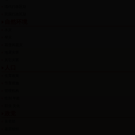
清代行政区划
民国行政区划
自然环境
水灾
旱灾
霜雪风雹灾
地震灾害
其它灾害
人口
生育政策
节育措施
管理机构
性别 年龄
职业 文化
政党
县党部
基层组织