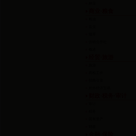
林业
商业·粮食
粮油
盐业
烟草
供销合作社
概述
经贸·旅游
旅游
商检工作
招商引资
对外经济贸易
财政·税务·审计
审计
税务
国有资产
财政
金融·保险