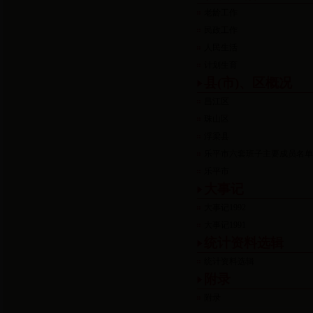
老龄工作
民政工作
人民生活
计划生育
县(市)、区概况
昌江区
珠山区
浮梁县
乐平市六套班子主要成员名
乐平市
大事记
大事记1992
大事记1991
统计资料选辑
统计资料选辑
附录
附录