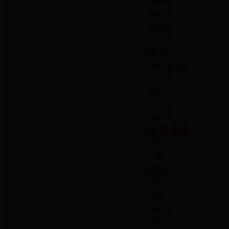
陶瓷销售
陶瓷产品
技术改造
工艺技术
工业
煤炭冶金工业
轻化工业
医药工业
食品工业
建材工业
交通·邮电
邮电
交通
农业
水文
水利
乡镇企业
农垦