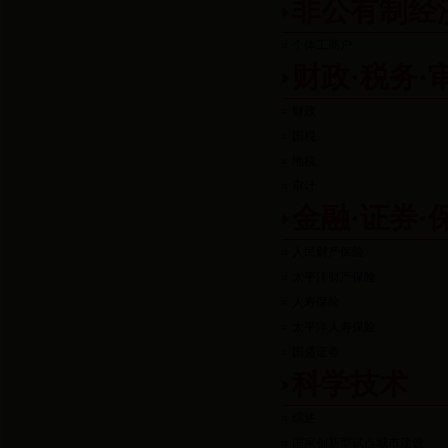
非公有制经
个体工商户
财政·税务·
财政
国税
地税
审计
金融·证券·
人民财产保险
太平洋财产保险
人寿保险
太平洋人寿保险
国盛证券
科学技术
综述
国家创新型试点城市建设