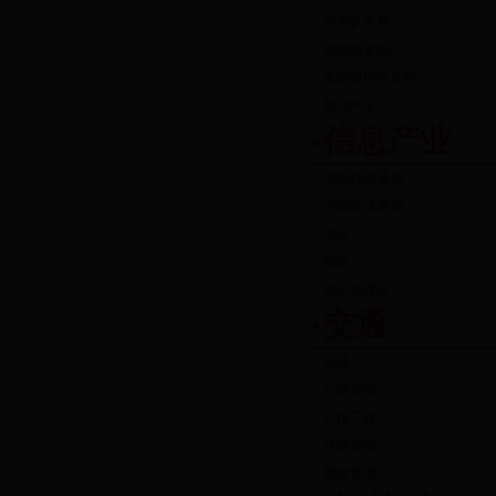
乐平矿务局
景德镇发电厂
景德镇供电公司
昌河汽车
信息产业
中国移动通信
中国联通通信
电信
邮政
信息化建设
交通
综述
公路运输
公路工程
水路运输
路政管理