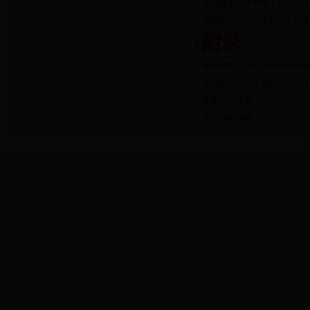
景德镇第六届中国工艺美术
景德镇市第六届江西省工艺
附录
景德镇市工业经济规模结构
景德镇市2012年国民经济和
重要文件提选
统计资料选辑