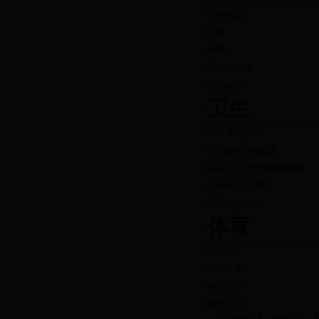
广播电视
广播
电视
景德镇日报
瓷都晚报
卫生
医疗体制改革
医疗服务设施建设
基层卫生工作与妇幼保健
疾病预防与控制
爱国卫生运动
体育
竞技体育
群众体育
体育管理
体育产业