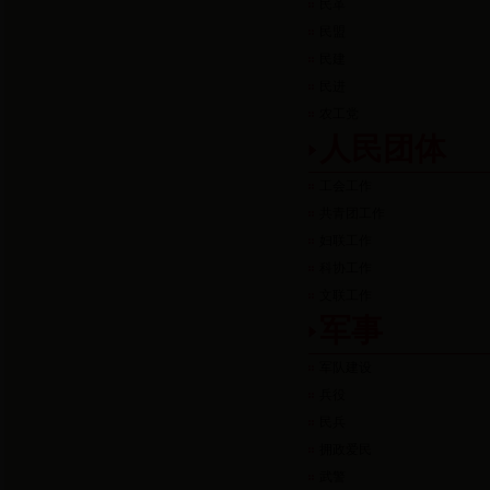
民革
民盟
民建
民进
农工党
人民团体
工会工作
共青团工作
妇联工作
科协工作
文联工作
军事
军队建设
兵役
民兵
拥政爱民
武警