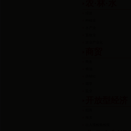
农·林·水
综述
种植业
水产业
畜牧业
农业产业化
商贸
商务
粮油
供销社
烟草
盐业
开放型经济
招商
海关
出入境检验检疫