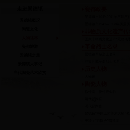
走进景德镇
瓷都政要
景德镇市1949-2001年历
景德镇概况
景德镇市1949—1998年历
陶瓷文化
非物质文化遗产传
人物述林
国家非物质文化遗产“景德镇
革命烈士名录
瓷都旅游
景德镇革命烈士名录
景德镇之最
浮梁县域革命烈士名单
景德镇大事记
历史人物
当代陶瓷艺术欣赏
人物传
陶瓷人物
徐仲南：爱竹更似竹
清代督陶官
明代督陶官
景德镇“中国工艺美术大师”名
王琦：“月圆会”倡导者