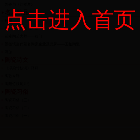
陶瓷与《红楼梦》
点击进入首页
名人精品
粉彩
历代瓷业先贤--赵 慨
前辈陶艺大师——程门
景德镇当代著名陶瓷企业及品牌——玉柏陶瓷
薄胎
陶瓷诗文
《浮梁竹枝词》译释
陶歌今译
陶阳竹枝词并引
陶瓷习俗
陶瓷习俗（三）
陶瓷习俗（二）
陶瓷习俗（一）