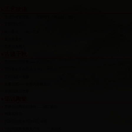
工艺技法
非遗传承国家级——景德镇手工制瓷技艺简介
工艺词典系列
陶冶图说——烧坯开窑
颜色釉装饰
工艺词典图片
古镇千秋
景德镇民间故事——风火仙师
与陶瓷相关的习俗（一）
景德镇城市新貌
主要景区——古窑民俗博览区
景德镇民间故事
话说陶瓷
世界各国陶瓷的特色——荷兰瓷器
陶瓷与雕刻
我国原始瓷在商代就已出现
当代中国著名陶瓷产地——广东潮州